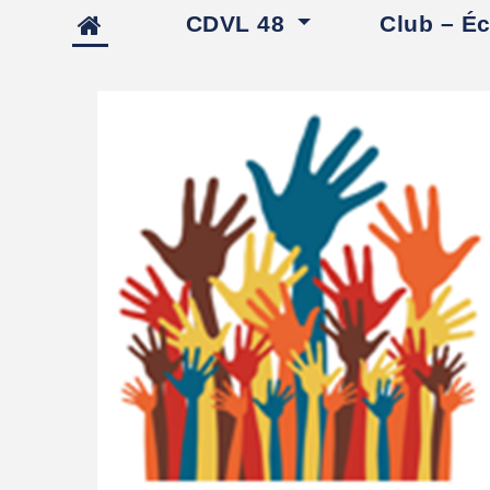
CDVL 48
Club – É